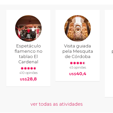
Espetáculo
Visita guiada
flamenco no
pela Mesquita
tablao El
de Córdoba
Cardenal
45 opiniões
410 opiniões
40,4
US$
28,8
US$
ver todas as atividades