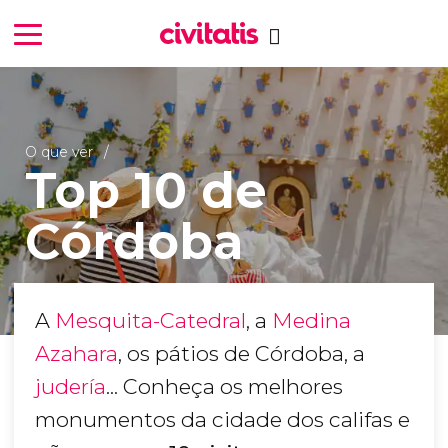
O que ver
Top 10 de
Córdoba
A
Mesquita-Catedral
, a
Medina
Azahara
, os pátios de Córdoba, a
judería
... Conheça os melhores
monumentos da cidade dos califas e