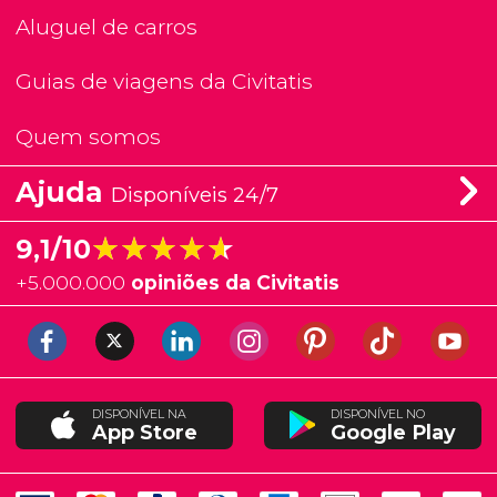
Aluguel de carros
Guias de viagens da Civitatis
Quem somos
Ajuda
Disponíveis 24/7
★★★★★
★★★★★
9,1/10
+
5.000.000
opiniões da Civitatis
DISPONÍVEL NA
DISPONÍVEL NO
App Store
Google Play