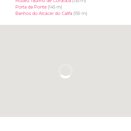
Museu Taurino de Córdoba
(135 m)
Porta da Ponte
(145 m)
Banhos do Alcácer do Califa
(159 m)
Clique para usar o mapa