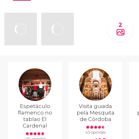
2
Espetáculo
Visita guiada
flamenco no
pela Mesquita
tablao El
de Córdoba
Cardenal
45 opiniões
410 opiniões