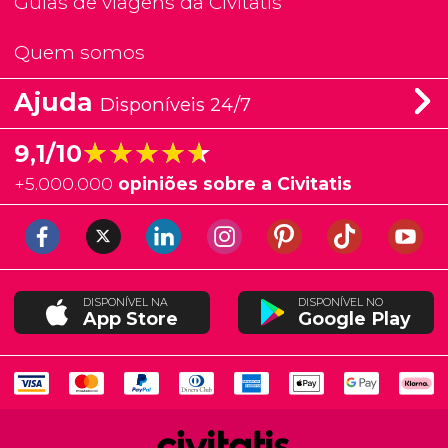
Guias de viagens da Civitatis
Quem somos
Ajuda
Disponíveis 24/7
★★★★★
★★★★★
9,1/10
+
5.000.000
opiniões sobre a Civitatis
DISPONÍVEL NA
DISPONÍVEL NO
App Store
Google Play