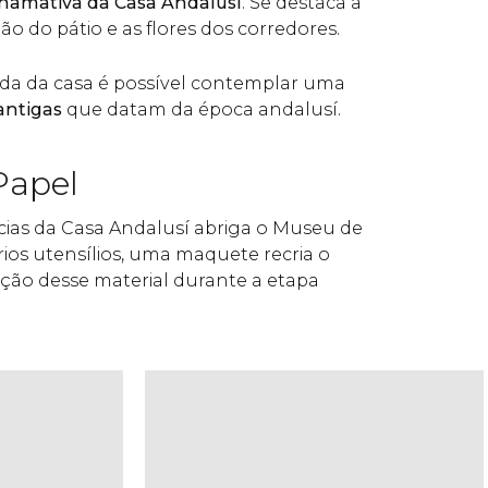
 chamativa da Casa Andalusí
. Se destaca a
o do pátio e as flores dos corredores.
ada da casa é possível contemplar uma
antigas
que datam da época andalusí.
Papel
as da Casa Andalusí abriga o Museu de
rios utensílios, uma maquete recria o
ção desse material durante a etapa