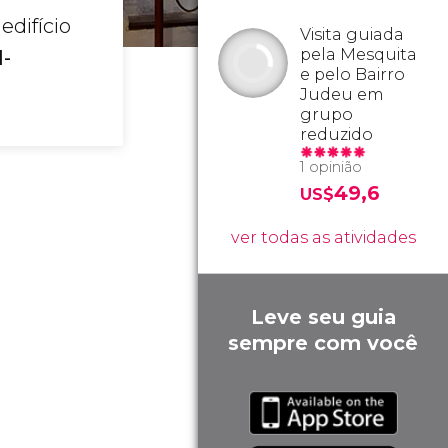
edifício
Visita guiada
pela Mesquita
l-
e pelo Bairro
Judeu em
grupo
reduzido
1 opinião
49,6
US$
ver todas as atividades
Leve seu guia
sempre com você