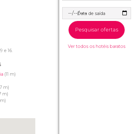
Data de saída
Pesquisar ofertas
Ver todos os hotéis baratos
 9 e 16.
s
ia
(11 m)
7 m)
7 m)
 m)