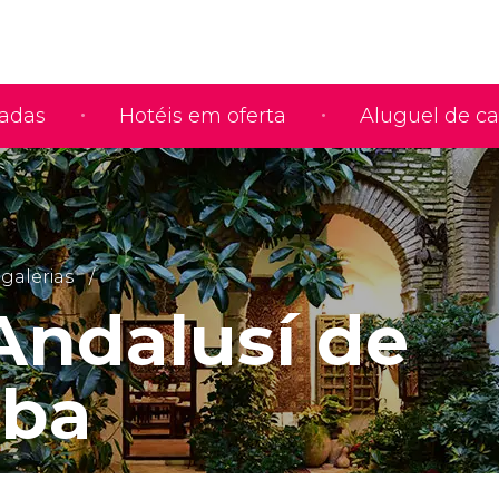
iadas
Hotéis em oferta
Aluguel de ca
galerias
Andalusí de
oba