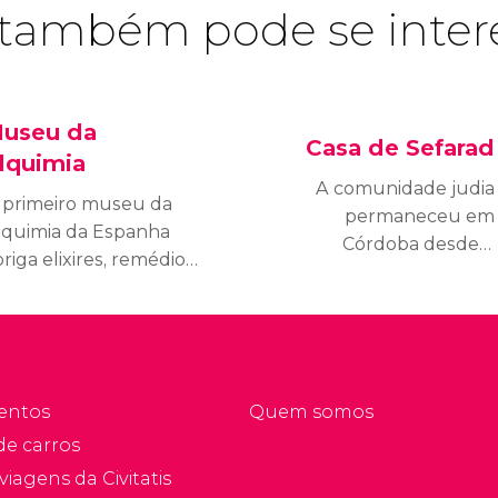
também pode se inter
useu da
Casa de Sefarad
lquimia
A comunidade judia
 primeiro museu da
permaneceu em
lquimia da Espanha
Córdoba desde o
riga elixires, remédios
período romano até sua
 até um pequeno
expulsão em 1492.
bservatório que
Conheça seu legado
efletem os avanços
histórico e os principais
essa prática durante o
aspectos de sua cultura
alifado de Córdoba.
na Casa de Sefarad.
entos
Quem somos
de carros
viagens da Civitatis