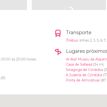
Transporte
Ônibus
: linhas 2, 3, 5, 6, 7,
Lugares próximo
s 10:00 às 20:00 horas.
Al-Iksir Museu da Alquim
Casa de Sefarad
(34 m)
Sinagoga de Córdoba
(3
A Judería de Córdoba
(7
,61)
Porta de Almodóvar
(87
Clique para usar o mapa