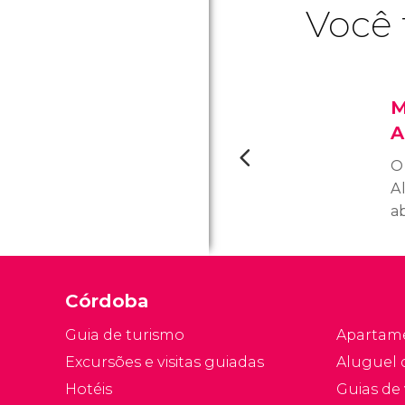
Você 
M
A
O
A
ab
e
o
r
Córdoba
d
c
Guia de turismo
Apartam
Excursões e visitas guiadas
Aluguel 
Hotéis
Guias de 