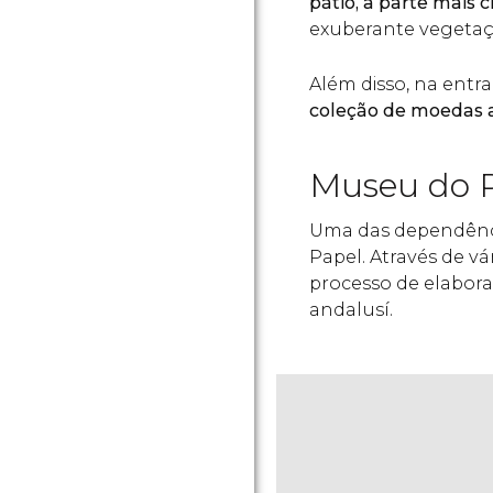
pátio, a parte mais
exuberante vegetaçã
Além disso, na entr
coleção de moedas 
Museu do 
Uma das dependênci
Papel. Através de vá
processo de elabora
andalusí.