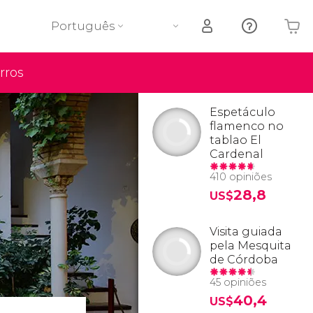
Português
rros
O seu carrinho está vazio
Espetáculo
flamenco no
tablao El
Cardenal
410 opiniões
28,8
US$
Visita guiada
pela Mesquita
de Córdoba
45 opiniões
40,4
US$