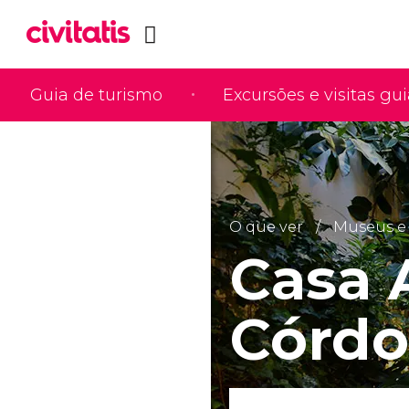
Guia de turismo
Excursões e visitas gu
O que ver
Museus e 
Casa 
Córd