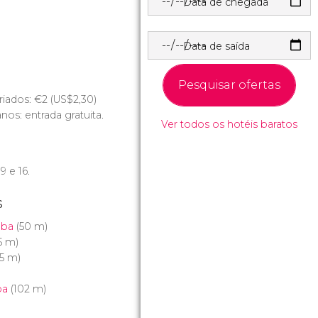
Data de chegada
Data de saída
Pesquisar ofertas
riados:
€
2 (
US$
2,30)
os: entrada gratuita.
Ver todos os hotéis baratos
 9 e 16.
s
oba
(50 m)
5 m)
5 m)
ba
(102 m)