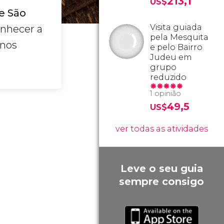
213,1
US$
e São
Visita guiada
onhecer a
pela Mesquita
 nos
e pelo Bairro
Judeu em
grupo
reduzido
1 opinião
49,5
US$
ver todas as atividades
Leve o seu guia
sempre consigo