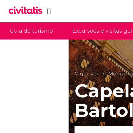
Guia de turismo
Excursões e visitas gu
O que ver
Monumento
Capel
Barto