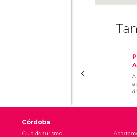
Tam
P
A
A
a
d
e
c
é
Córdoba
c
co
Guia de turismo
Apartam