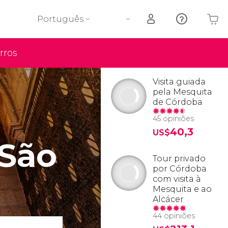
Português
rros
O seu carrinho está vazio
Visita guiada
pela Mesquita
de Córdoba
45 opiniões
40,3
US$
 São
Tour privado
por Córdoba
com visita à
Mesquita e ao
Alcácer
44 opiniões