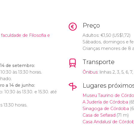
Preço
 faculdade de Filosofia e
Adultos:
€
1,50 (
US$
1,72)
Sábados, domingos e fe
Crianças menores de 8 an
Transporte
 14 de setembro:
10:30 às 13:30 horas.
Ônibus
: linhas 2, 3, 5, 6, 7,
chado.
Lugares próximo
o a 14 de junho:
10:30 às 13:30. e 15:30. até
Museu Taurino de Córd
A Judería de Córdoba
(6
 13:30 horas.
Sinagoga de Córdoba
(6
Casa de Sefarad
(71 m)
Casa Andalusí de Córdo