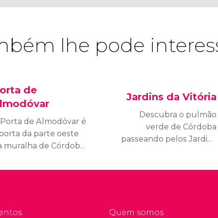
bém lhe pode interes
orta de
Jardins da Vitória
lmodóvar
Descubra o pulmão
 Porta de Almodóvar é
verde de Córdoba
 porta da parte oeste
passeando pelos Jardins
a muralha de Córdoba
da Vitória (Jardines dela
 uma das três que se
Victoria). Abriga árvores
onservam. Data da
de todos os tipos, um
poca medieval e
mausoléu romano e o
onecta diretamente
Mercado da Vitória.
m o bairro da judería.
entos
Quem somos