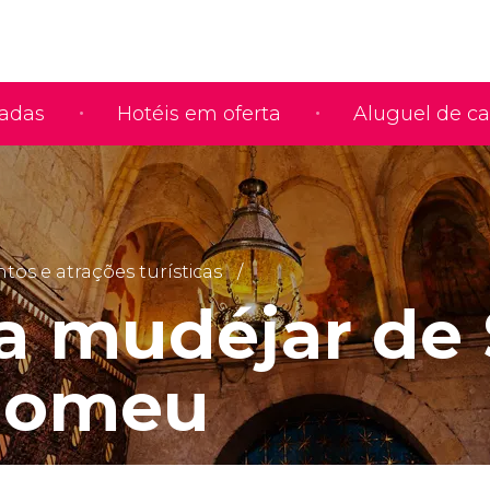
iadas
Hotéis em oferta
Aluguel de ca
s e atrações turísticas
a mudéjar de
lomeu